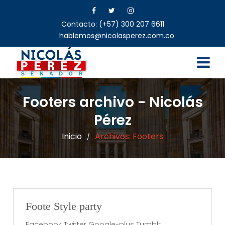
Contacto: (+57) 300 207 6611
hablemos@nicolasperez.com.co
Footers archivo - Nicolás
Pérez
Inicio
Archivos:
Footers
/
Foote Style party
Facebook Twitter Google-plus Tumblr