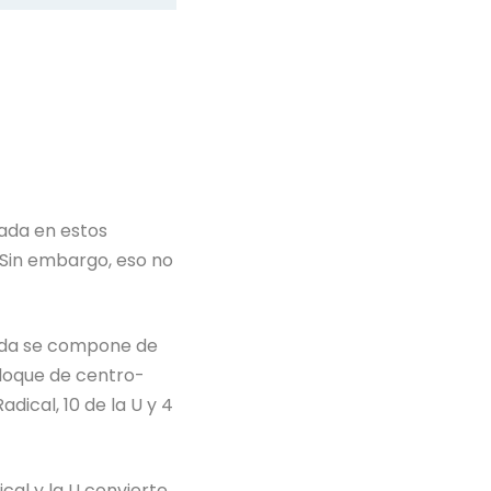
tada en estos
 Sin embargo, eso no
ierda se compone de
bloque de centro-
dical, 10 de la U y 4
al y la U convierte