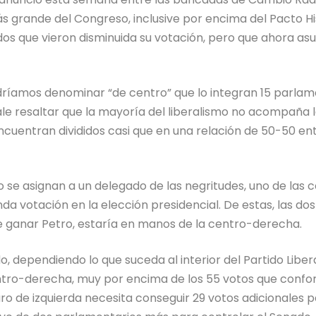
ás grande del Congreso, inclusive por encima del Pacto Hi
dos que vieron disminuida su votación, pero que ahora as
ríamos denominar “de centro” que lo integran 15 parlame
, vale resaltar que la mayoría del liberalismo no acompaña
encuentran divididos casi que en una relación de 50-50 ent
do se asignan a un delegado de las negritudes, uno de las
da votación en la elección presidencial. De estas, las do
 de ganar Petro, estaría en manos de la centro-derecha.
o, dependiendo lo que suceda al interior del Partido Libera
centro-derecha, muy por encima de los 55 votos que conf
ro de izquierda necesita conseguir 29 votos adicionales p