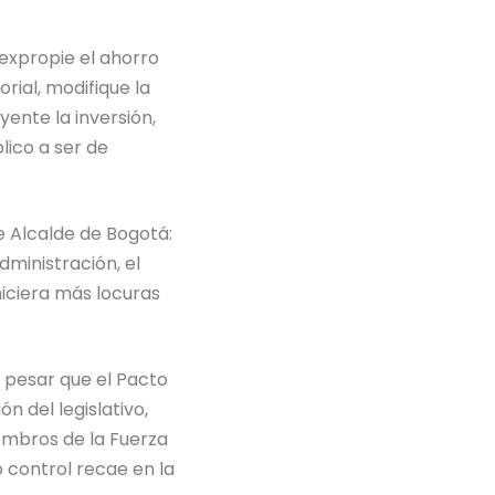
expropie el ahorro
rial, modifique la
ente la inversión,
lico a ser de
e Alcalde de Bogotá:
dministración, el
hiciera más locuras
A pesar que el Pacto
n del legislativo,
embros de la Fuerza
o control recae en la