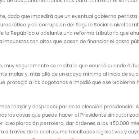
poyo de dos parlamentarios más para controlar el Senado.
te, dado que impedirá que un eventual gobierno petrista 
rocrático y de corrupción del Seguro Social a nivel territo
e la República o adelante una reforma tributaria que ahuy
a impuestos tan altos que pasan de financiar el gasto púb
o, muy seguramente se repita lo que ocurrió cuando él fu
e malas y, más allá de un apoyo mínimo al inicio de su a
 que protegió a los bogotanos e impidió que ese Gobierno 
mos relajar y despreocupar de la elección presidencial. 
s las cosas que puede hacer el Presidente sin autorizació
 la exploración petrolera, dar órdenes a los 450.000 mi
a a través de la cual asume facultades legislativas y cuy