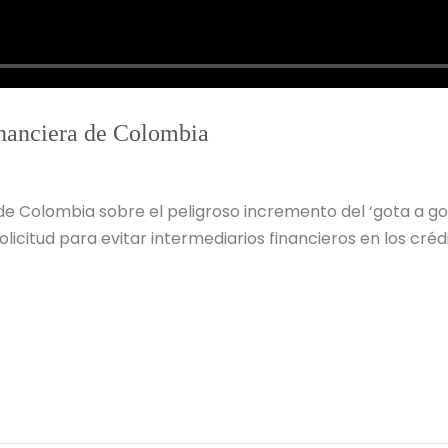
inanciera de Colombia
de Colombia sobre el peligroso incremento del ‘gota a go
licitud para evitar intermediarios financieros en los cré