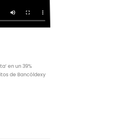
ta’ en un 39%
ditos de Bancóldexy